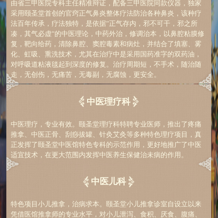
由省三甲医院专科主任精准辩证，配备三甲医院同款仪器，独家
采用颐圣堂首创的官窍正气鼻炎整体疗法防治各种鼻炎，该种疗
法百年传承，疗法独特，是依据“正气存内，邪不可干，邪之所
凑，其气必虚“的中医理论，中药外治，修调治本，以鼻腔粘膜修
复，靶向给药，清除鼻腔、窦腔毒素和病灶，并结合了填塞、雾
化、虹吸、熏洗技术，尤其在治疗中是采用国药准字的双药油，
对呼吸道粘液毯起到深度的修复。治疗周期短，不手术，随治随
走，无创伤，无痛苦，无毒副，无腐蚀，更安全。
中医理疗科
中医理疗，专业有效。颐圣堂理疗科特聘专业医师，推出了疼痛
推拿、中医正骨、刮痧拔罐、针灸艾灸等多种特色理疗项目，真
正发挥了颐圣堂中医馆特色专科的示范作用，更好地推广了中医
适宜技术，在更大范围内发挥中医养生保健治未病的作用。
中医儿科
特色项目小儿推拿，治病求本。颐圣堂小儿推拿诊室自设立以来
凭借医馆推拿师的专业水平，对小儿泄泻、食积、厌食、腹痛、