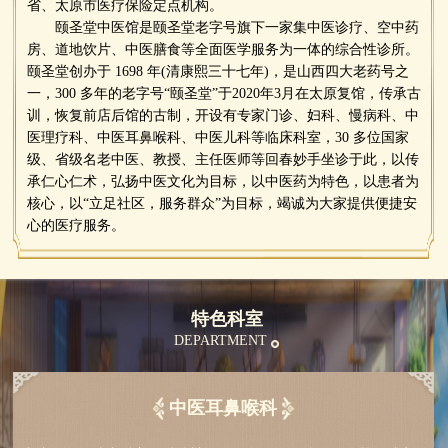
省、太原市医疗保险定点机构。
颐圣堂中医馆是颐圣堂老字号旗下一家集中医诊疗、空中药
房、道地饮片、中医膳食等全面医学服务为一体的综合性诊所。
颐圣堂创办于 1698 年(清康熙三十七年)，是山西四大老药号之
一，300 多年的老字号“颐圣堂”于2020年3月在太原复馆，传承古
训，恢复前店后馆的古制，开设有专家门诊、妇科、慢病科、中
医理疗科、中医耳鼻喉科、中医儿科等临床科室，30 多位国家
级、省级名老中医、教授、主任医师等回春妙手坐诊于此，以传
承仁心仁术，弘扬中医文化为目标，以中医药为特色，以患者为
核心，以“立足社区，服务群众”为目标，竭诚为大家提供便捷安
心的医疗服务。
特色科室
DEPARTMENT
中医耳鼻喉科